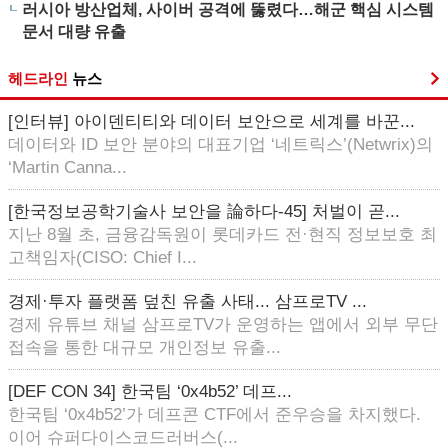
러시아 방산업체, 사이버 공격에 뚫렸다…해군 핵심 시스템
문서 대량 유출
헤드라인
뉴스
[인터뷰] 아이덴티티와 데이터 보안으로 세계를 바꾼...
데이터와 ID 보안 분야의 대표기업 ‘네트릭스’(Netwrix)의
‘Martin Canna...
[한국정보공학기술사 보안을 論하다-45] 처벌이 곧...
지난 8월 초, 금융감독원이 롯데카드 전·현직 정보보호 최
고책임자(CISO: Chief I...
경제·투자 플랫폼 덮친 유출 사태... 삼프로TV ...
경제 유튜브 채널 삼프로TV가 운영하는 앱에서 외부 무단
접속을 통한 대규모 개인정보 유출...
[DEF CON 34] 한국팀 ‘0x4b52’ 데프...
한국팀 ‘0x4b52’가 데프콘 CTF에서 준우승을 차지했다.
이어 슈퍼다이스코드러버스(...