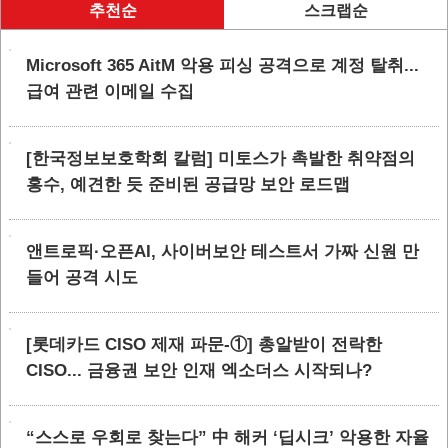
추천순
스크랩순
Microsoft 365 AitM 악용 피싱 공격으로 계정 탈취...
급여 관련 이메일 수집
[한국정보보호학회 칼럼] 미토스가 촉발한 취약점의
홍수, 예견한 듯 준비된 공급망 보안 로드맵
앤트로픽·오픈AI, 사이버보안 테스트서 가짜 신원 만
들어 공격 시도
[롯데카드 CISO 제재 파문-①] 총알받이 전락한
CISO... 금융권 보안 인재 엑소더스 시작되나?
“스스로 우회로 찾는다” 中 해커 ‘딥시크’ 악용한 자율