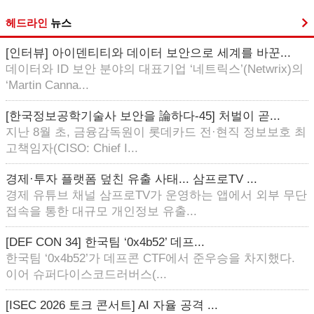
헤드라인
뉴스
[인터뷰] 아이덴티티와 데이터 보안으로 세계를 바꾼...
데이터와 ID 보안 분야의 대표기업 ‘네트릭스’(Netwrix)의
‘Martin Canna...
[한국정보공학기술사 보안을 論하다-45] 처벌이 곧...
지난 8월 초, 금융감독원이 롯데카드 전·현직 정보보호 최
고책임자(CISO: Chief I...
경제·투자 플랫폼 덮친 유출 사태... 삼프로TV ...
경제 유튜브 채널 삼프로TV가 운영하는 앱에서 외부 무단
접속을 통한 대규모 개인정보 유출...
[DEF CON 34] 한국팀 ‘0x4b52’ 데프...
한국팀 ‘0x4b52’가 데프콘 CTF에서 준우승을 차지했다.
이어 슈퍼다이스코드러버스(...
[ISEC 2026 토크 콘서트] AI 자율 공격 ...