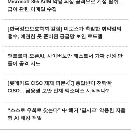
Microsoft 365 AitM 악용 피싱 공격으로 계정 탈취...
급여 관련 이메일 수집
[한국정보보호학회 칼럼] 미토스가 촉발한 취약점의
홍수, 예견한 듯 준비된 공급망 보안 로드맵
앤트로픽·오픈AI, 사이버보안 테스트서 가짜 신원 만
들어 공격 시도
[롯데카드 CISO 제재 파문-①] 총알받이 전락한
CISO... 금융권 보안 인재 엑소더스 시작되나?
“스스로 우회로 찾는다” 中 해커 ‘딥시크’ 악용한 자율
형 AI 해킹 적발