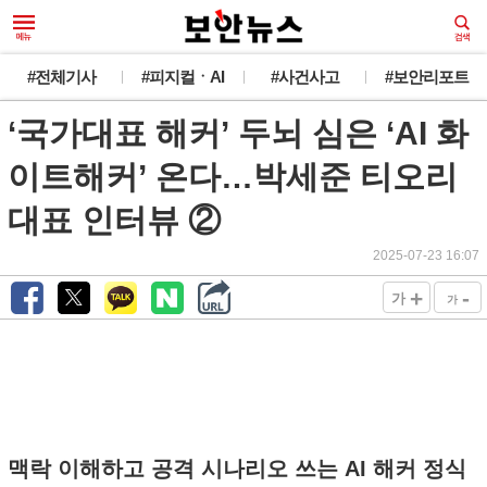
#전체기사
#피지컬ㆍAI
#사건사고
#보안리포트
‘국가대표 해커’ 두뇌 심은 ‘AI 화
이트해커’ 온다…박세준 티오리
대표 인터뷰 ②
2025-07-23 16:07
+
-
가
가
맥락 이해하고 공격 시나리오 쓰는 AI 해커 정식