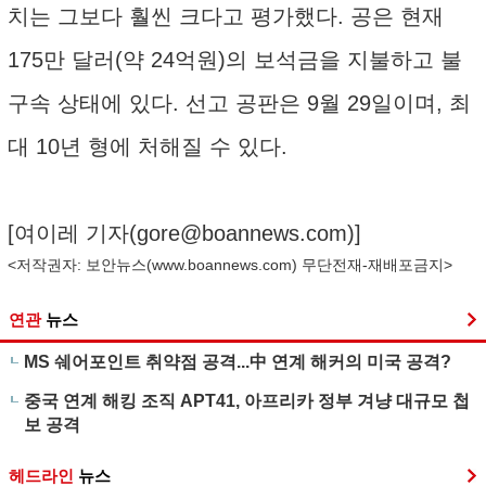
치는 그보다 훨씬 크다고 평가했다. 공은 현재
175만 달러(약 24억원)의 보석금을 지불하고 불
구속 상태에 있다. 선고 공판은 9월 29일이며, 최
대 10년 형에 처해질 수 있다.
[여이레 기자(
gore@boannews.com
)]
<저작권자: 보안뉴스(
www.boannews.com
) 무단전재-재배포금지>
연관
뉴스
MS 쉐어포인트 취약점 공격...中 연계 해커의 미국 공격?
중국 연계 해킹 조직 APT41, 아프리카 정부 겨냥 대규모 첩
보 공격
헤드라인
뉴스