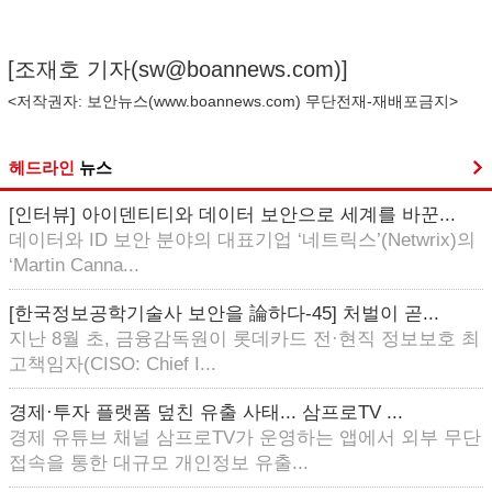
[조재호 기자(
sw@boannews.com
)]
<저작권자: 보안뉴스(
www.boannews.com
) 무단전재-재배포금지>
헤드라인
뉴스
[인터뷰] 아이덴티티와 데이터 보안으로 세계를 바꾼...
데이터와 ID 보안 분야의 대표기업 ‘네트릭스’(Netwrix)의
‘Martin Canna...
[한국정보공학기술사 보안을 論하다-45] 처벌이 곧...
지난 8월 초, 금융감독원이 롯데카드 전·현직 정보보호 최
고책임자(CISO: Chief I...
경제·투자 플랫폼 덮친 유출 사태... 삼프로TV ...
경제 유튜브 채널 삼프로TV가 운영하는 앱에서 외부 무단
접속을 통한 대규모 개인정보 유출...