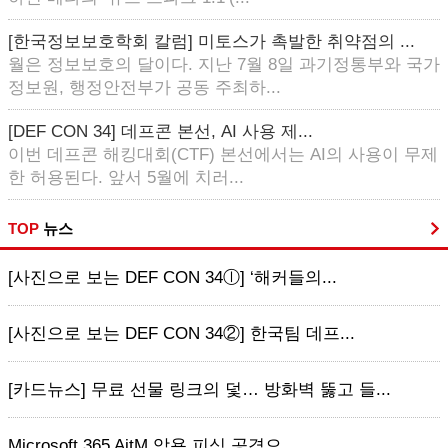
[한국정보보호학회 칼럼] 미토스가 촉발한 취약점의 ...
월은 정보보호의 달이다. 지난 7월 8일 과기정통부와 국가
정보원, 행정안전부가 공동 주최하...
[DEF CON 34] 데프콘 본선, AI 사용 제...
이번 데프콘 해킹대회(CTF) 본선에서는 AI의 사용이 무제
한 허용된다. 앞서 5월에 치러...
TOP
뉴스
[사진으로 보는 DEF CON 34ⓛ] ‘해커들의...
[사진으로 보는 DEF CON 34②] 한국팀 데프...
[카드뉴스] 무료 선물 링크의 덫… 방화벽 뚫고 들...
Microsoft 365 AitM 악용 피싱 공격으...