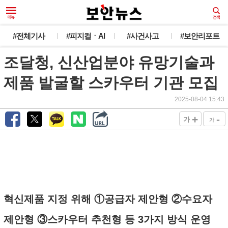
#전체기사
#피지컬ㆍAI
#사건사고
#보안리포트
조달청, 신산업분야 유망기술과
제품 발굴할 스카우터 기관 모집
2025-08-04 15:43
+
-
가
가
혁신제품 지정 위해 ①공급자 제안형 ②수요자
제안형 ③스카우터 추천형 등 3가지 방식 운영