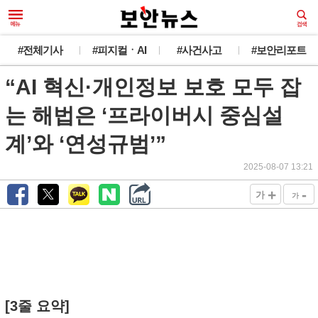
#전체기사
#피지컬ㆍAI
#사건사고
#보안리포트
“AI 혁신·개인정보 보호 모두 잡
는 해법은 ‘프라이버시 중심설
계’와 ‘연성규범’”
2025-08-07 13:21
+
-
가
가
[3줄 요약]