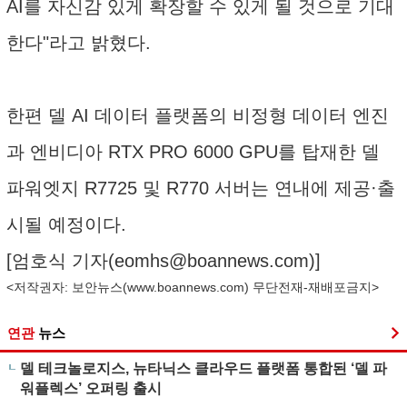
AI를 자신감 있게 확장할 수 있게 될 것으로 기대
한다"라고 밝혔다.
한편 델 AI 데이터 플랫폼의 비정형 데이터 엔진
과 엔비디아 RTX PRO 6000 GPU를 탑재한 델
파워엣지 R7725 및 R770 서버는 연내에 제공·출
시될 예정이다.
[엄호식 기자(
eomhs@boannews.com
)]
<저작권자: 보안뉴스(
www.boannews.com
) 무단전재-재배포금지>
연관
뉴스
델 테크놀로지스, 뉴타닉스 클라우드 플랫폼 통합된 ‘델 파
워플렉스’ 오퍼링 출시