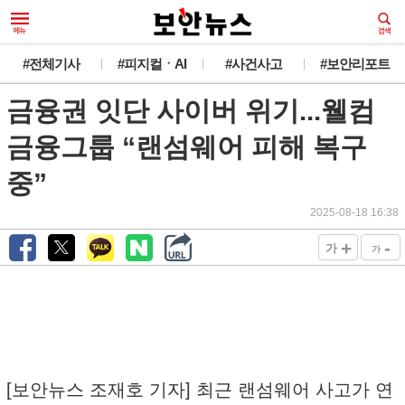
#전체기사
#피지컬ㆍAI
#사건사고
#보안리포트
금융권 잇단 사이버 위기...웰컴
금융그룹 “랜섬웨어 피해 복구
중”
2025-08-18 16:38
+
-
가
가
[보안뉴스 조재호 기자] 최근 랜섬웨어 사고가 연