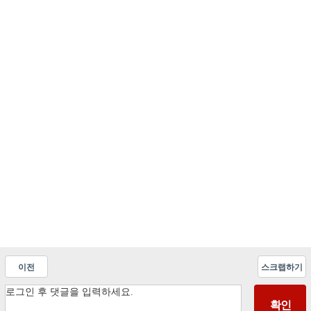
이전
스크랩하기