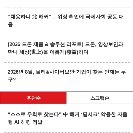
“채용하니 北 해커”... 위장 취업에 국제사회 공동 대
응
[2026 드론 제품 & 솔루션 리포트] 드론, 영상보안과
만나 세상(世上)을 이롭게(惠益)하다
2026년 8월, 물리&사이버보안 기업이 찾는 인재는 누
구?
추천순
스크랩순
“스스로 우회로 찾는다” 中 해커 ‘딥시크’ 악용한 자율
형 AI 해킹 적발