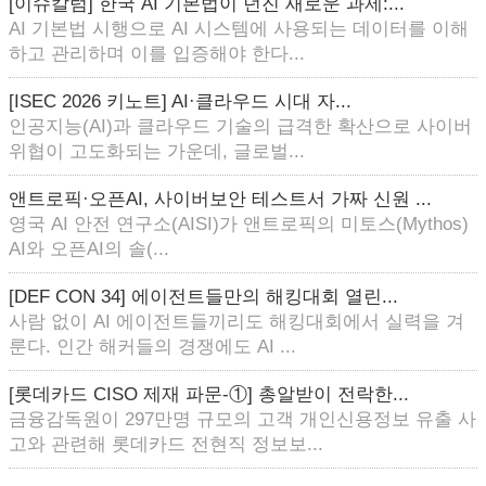
[이슈칼럼] 한국 AI 기본법이 던진 새로운 과제:...
AI 기본법 시행으로 AI 시스템에 사용되는 데이터를 이해
하고 관리하며 이를 입증해야 한다...
[ISEC 2026 키노트] AI·클라우드 시대 자...
인공지능(AI)과 클라우드 기술의 급격한 확산으로 사이버
위협이 고도화되는 가운데, 글로벌...
앤트로픽·오픈AI, 사이버보안 테스트서 가짜 신원 ...
영국 AI 안전 연구소(AISI)가 앤트로픽의 미토스(Mythos)
AI와 오픈AI의 솔(...
[DEF CON 34] 에이전트들만의 해킹대회 열린...
사람 없이 AI 에이전트들끼리도 해킹대회에서 실력을 겨
룬다. 인간 해커들의 경쟁에도 AI ...
[롯데카드 CISO 제재 파문-①] 총알받이 전락한...
금융감독원이 297만명 규모의 고객 개인신용정보 유출 사
고와 관련해 롯데카드 전현직 정보보...