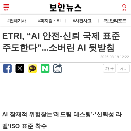
#전체기사
#피지컬ㆍAI
#사건사고
#보안리포트
ETRI, “AI 안전-신뢰 국제 표준
주도한다”...소버린 AI 뒷받침
2025-08-19 12:22
+
-
가
가
AI 잠재적 위험찾는‘레드팀 테스팅’·‘신뢰성 라
벨’ISO 표준 착수