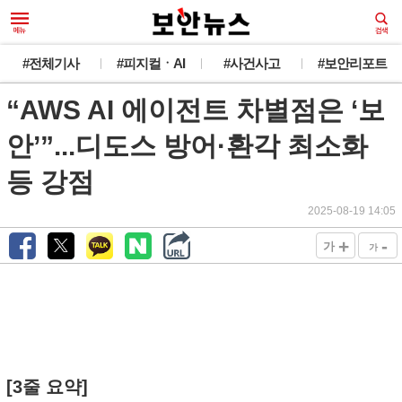
#전체기사
#피지컬ㆍAI
#사건사고
#보안리포트
“AWS AI 에이전트 차별점은 ‘보
안’”...디도스 방어·환각 최소화
등 강점
2025-08-19 14:05
+
-
가
가
[3줄 요약]