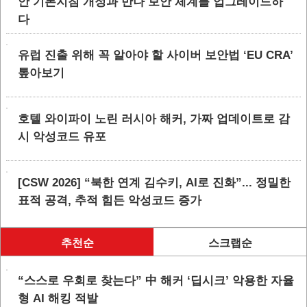
안 기본지침 개정과 만나 보안 체계를 업그레이드하
다
유럽 진출 위해 꼭 알아야 할 사이버 보안법 ‘EU CRA’
톺아보기
호텔 와이파이 노린 러시아 해커, 가짜 업데이트로 감
시 악성코드 유포
[CSW 2026] “북한 연계 김수키, AI로 진화”... 정밀한
표적 공격, 추적 힘든 악성코드 증가
추천순
스크랩순
“스스로 우회로 찾는다” 中 해커 ‘딥시크’ 악용한 자율
형 AI 해킹 적발