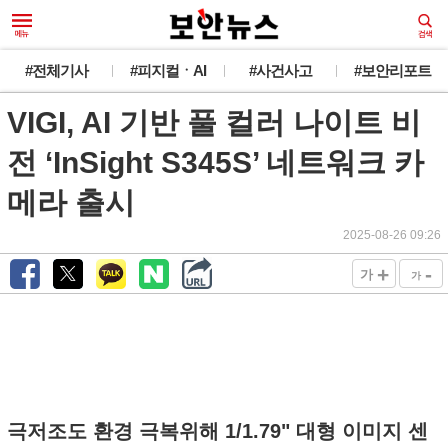
#전체기사
#피지컬ㆍAI
#사건사고
#보안리포트
VIGI, AI 기반 풀 컬러 나이트 비
전 ‘InSight S345S’ 네트워크 카
메라 출시
2025-08-26 09:26
+
-
가
가
극저조도 환경 극복위해 1/1.79" 대형 이미지 센