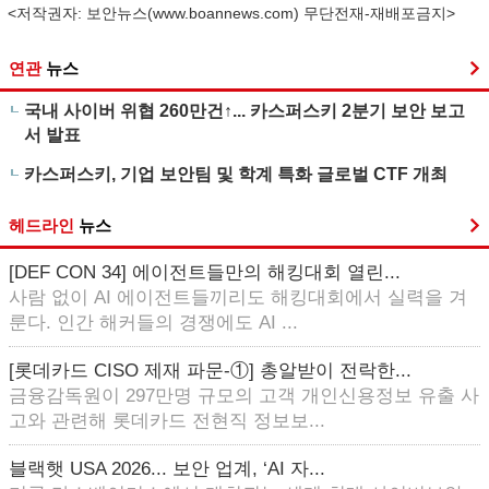
<저작권자: 보안뉴스(
www.boannews.com
) 무단전재-재배포금지>
연관
뉴스
국내 사이버 위협 260만건↑... 카스퍼스키 2분기 보안 보고
서 발표
카스퍼스키, 기업 보안팀 및 학계 특화 글로벌 CTF 개최
헤드라인
뉴스
[DEF CON 34] 에이전트들만의 해킹대회 열린...
사람 없이 AI 에이전트들끼리도 해킹대회에서 실력을 겨
룬다. 인간 해커들의 경쟁에도 AI ...
[롯데카드 CISO 제재 파문-①] 총알받이 전락한...
금융감독원이 297만명 규모의 고객 개인신용정보 유출 사
고와 관련해 롯데카드 전현직 정보보...
블랙햇 USA 2026... 보안 업계, ‘AI 자...