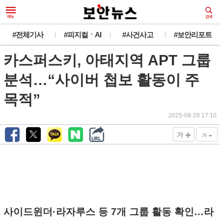
#전체기사
#피지컬ㆍAI
#사건사고
#보안리포트
카스퍼스키, 아태지역 APT 그룹
분석…“사이버 첩보 활동이 주
목적”
2025-08-28 17:10
+
-
가
가
사이드윈더·라자루스 등 7개 그룹 활동 확인…라