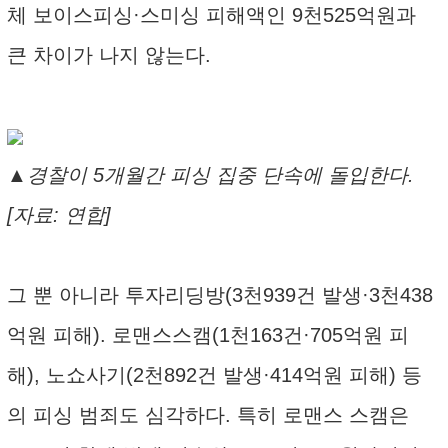
체 보이스피싱·스미싱 피해액인 9천525억원과
큰 차이가 나지 않는다.
▲경찰이 5개월간 피싱 집중 단속에 돌입한다.
[자료: 연합]
그 뿐 아니라 투자리딩방(3천939건 발생·3천438
억원 피해). 로맨스스캠(1천163건·705억원 피
해), 노쇼사기(2천892건 발생·414억원 피해) 등
의 피싱 범죄도 심각하다. 특히 로맨스 스캠은