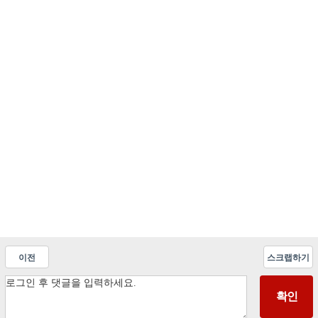
이전
스크랩하기