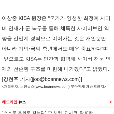
이상중 KISA 원장은 “국가가 양성한 최정예 사이
버 인재가 군 복무를 통해 체득한 사이버보안 역
량을 산업계 경력으로 이어가는 것은 개인뿐만
아니라 기업·국익 측면에서도 매우 중요하다”며
“앞으로도 KISA는 민간과 협력해 사이버 전문 인
재의 선순환 구조를 마련해 나가겠다”고 밝혔다.
[강현주 기자(
jjoo@boannews.com
)]
<저작권자: 보안뉴스(
www.boannews.com
) 무단전재-재배포금지>
헤드라인
뉴스
“스스로 우회로 찾는다” 中 해커 ‘딥시크’ 악용한...