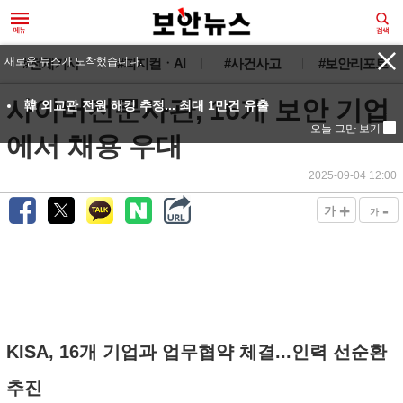
새로운 뉴스가 도착했습니다.
#전체기사
#피지컬ㆍAI
#사건사고
#보안리포트
사이버전문사관, 16개 보안 기업
韓 외교관 전원 해킹 추정... 최대 1만건 유출
오늘 그만 보기
에서 채용 우대
2025-09-04 12:00
+
-
가
가
KISA, 16개 기업과 업무협약 체결...인력 선순환
추진