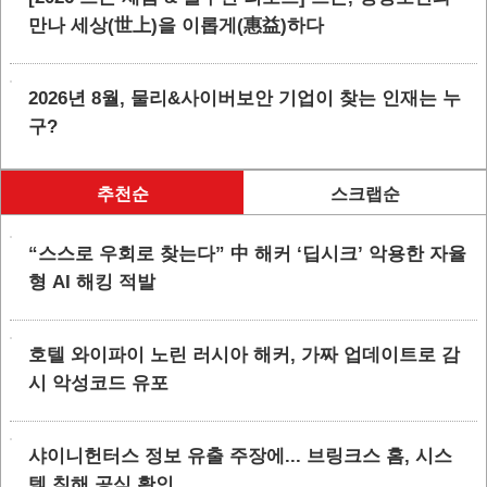
만나 세상(世上)을 이롭게(惠益)하다
2026년 8월, 물리&사이버보안 기업이 찾는 인재는 누
구?
추천순
스크랩순
“스스로 우회로 찾는다” 中 해커 ‘딥시크’ 악용한 자율
형 AI 해킹 적발
호텔 와이파이 노린 러시아 해커, 가짜 업데이트로 감
시 악성코드 유포
샤이니헌터스 정보 유출 주장에... 브링크스 홈, 시스
템 침해 공식 확인