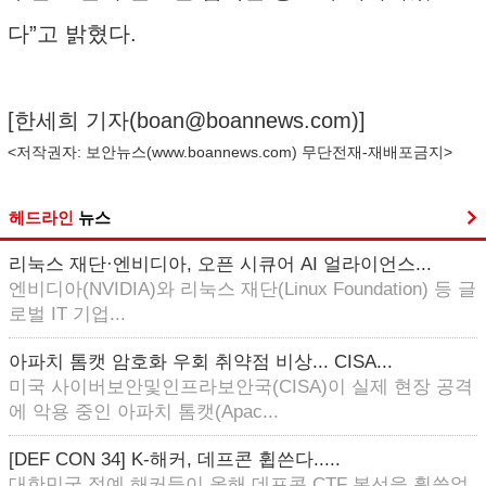
다”고 밝혔다.
[한세희 기자(
boan@boannews.com
)]
<저작권자: 보안뉴스(
www.boannews.com
) 무단전재-재배포금지>
헤드라인
뉴스
리눅스 재단·엔비디아, 오픈 시큐어 AI 얼라이언스...
엔비디아(NVIDIA)와 리눅스 재단(Linux Foundation) 등 글
로벌 IT 기업...
아파치 톰캣 암호화 우회 취약점 비상... CISA...
미국 사이버보안및인프라보안국(CISA)이 실제 현장 공격
에 악용 중인 아파치 톰캣(Apac...
[DEF CON 34] K-해커, 데프콘 휩쓴다.....
대한민국 정예 해커들이 올해 데프콘 CTF 본선을 휩쓸었