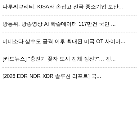
나루씨큐리티, KISA와 손잡고 전국 중소기업 보안...
방통위, 방송영상 AI 학습데이터 117만건 국민 ...
미네소타 상수도 공격 이후 확대된 미국 OT 사이버...
[카드뉴스] “충전기 꽂자 도시 전체 정전?”… 전...
[2026 EDR·NDR·XDR 솔루션 리포트] 국...