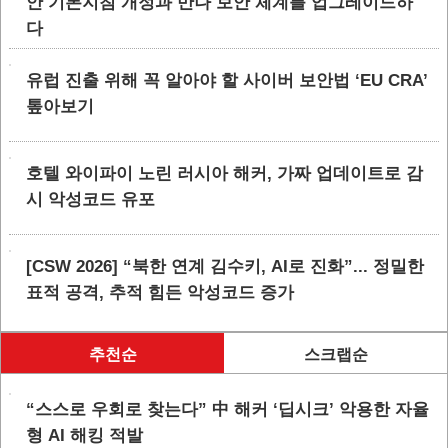
안 기본지침 개정과 만나 보안 체계를 업그레이드하
다
유럽 진출 위해 꼭 알아야 할 사이버 보안법 ‘EU CRA’
톺아보기
호텔 와이파이 노린 러시아 해커, 가짜 업데이트로 감
시 악성코드 유포
[CSW 2026] “북한 연계 김수키, AI로 진화”... 정밀한
표적 공격, 추적 힘든 악성코드 증가
추천순
스크랩순
“스스로 우회로 찾는다” 中 해커 ‘딥시크’ 악용한 자율
형 AI 해킹 적발