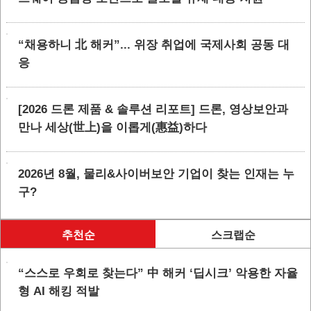
“채용하니 北 해커”... 위장 취업에 국제사회 공동 대
응
[2026 드론 제품 & 솔루션 리포트] 드론, 영상보안과
만나 세상(世上)을 이롭게(惠益)하다
2026년 8월, 물리&사이버보안 기업이 찾는 인재는 누
구?
추천순
스크랩순
“스스로 우회로 찾는다” 中 해커 ‘딥시크’ 악용한 자율
형 AI 해킹 적발