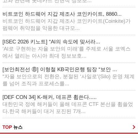
고와 관련해 롯데카드 전현직 정보보...
비트코인 하드웨어 지갑 제조사 코인카이트, 8860...
비트코인 하드웨어 지갑 제조사 코인카이트(Coinkite)가
펌웨어 취약점을 악용한 대규모...
[ISEC 2026 키노트] “AI의 속도에 맞서라...
‘AI로 구현하는 자율 보안의 미래’를 주제로 서울 코엑스
에서 열리는 아시아 최대 정보보호...
[보안최전선 ⑧] 이형철 KB국민은행 팀장 “보안 ...
“자율 보안으로의 전환은, 분절된 ‘사일로’(Silo) 운영 체계
를 넘어 조직과 프로세스를...
[DEF CON 34] K-해커, 데프콘 휩쓴다.....
대한민국 정예 해커들이 올해 데프콘 CTF 본선을 휩쓸었
다.한국 해커들이 대거 포진된 7개...
TOP
뉴스