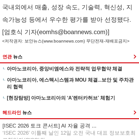
국내외에서 매출, 성장 속도, 기술력, 혁신성, 지
속가능성 등에서 우수한 평가를 받아 선정됐다.
[엄호식 기자(
eomhs@boannews.com
)]
<저작권자: 보안뉴스(
www.boannews.com
) 무단전재-재배포금지>
연관
뉴스
아마노코리아, 중앙비엠에스와 전략적 업무협약 체결
아마노코리아, 에스텍시스템과 MOU 체결...보안 및 주차관
리 협력
[현장탐방] 아마노코리아의 ‘A’렌터카허브’ 체험기
헤드라인
뉴스
[ISEC 2026 토크 콘서트] AI 자율 공격 ...
‘ISEC 2026’ 이틀째 날인 12일 오전 국내 대표 정보보호최