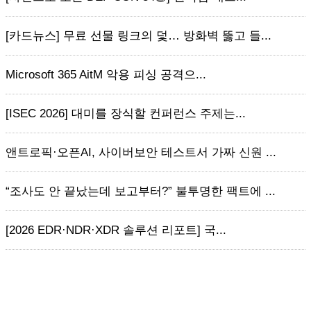
[카드뉴스] 무료 선물 링크의 덫… 방화벽 뚫고 들...
Microsoft 365 AitM 악용 피싱 공격으...
[ISEC 2026] 대미를 장식할 컨퍼런스 주제는...
앤트로픽·오픈AI, 사이버보안 테스트서 가짜 신원 ...
“조사도 안 끝났는데 보고부터?” 불투명한 팩트에 ...
[2026 EDR·NDR·XDR 솔루션 리포트] 국...