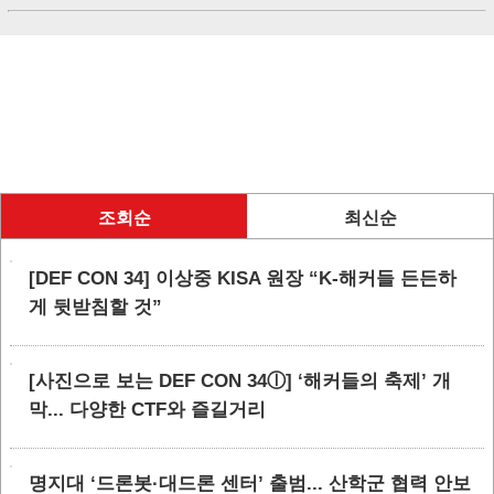
조회순
최신순
[DEF CON 34] 이상중 KISA 원장 “K-해커들 든든하
게 뒷받침할 것”
[사진으로 보는 DEF CON 34ⓛ] ‘해커들의 축제’ 개
막... 다양한 CTF와 즐길거리
명지대 ‘드론봇·대드론 센터’ 출범... 산학군 협력 안보