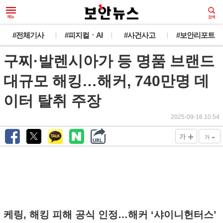
#전체기사
#피지컬ㆍAI
#사건사고
#보안리포트
구찌·발렌시아가 등 명품 브랜드
대규모 해킹…해커, 740만명 데
이터 탈취 주장
2025-09-16 10:54
+
-
가
가
케링, 해킹 피해 공식 인정…해커 ‘샤이니헌터스’