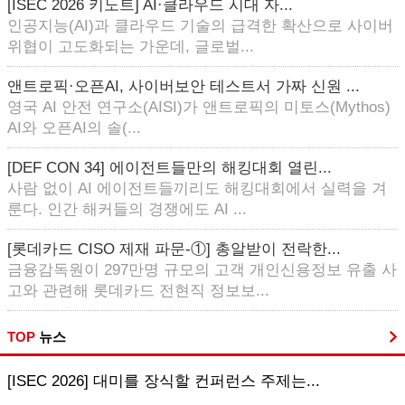
[ISEC 2026 키노트] AI·클라우드 시대 자...
인공지능(AI)과 클라우드 기술의 급격한 확산으로 사이버
위협이 고도화되는 가운데, 글로벌...
앤트로픽·오픈AI, 사이버보안 테스트서 가짜 신원 ...
영국 AI 안전 연구소(AISI)가 앤트로픽의 미토스(Mythos)
AI와 오픈AI의 솔(...
[DEF CON 34] 에이전트들만의 해킹대회 열린...
사람 없이 AI 에이전트들끼리도 해킹대회에서 실력을 겨
룬다. 인간 해커들의 경쟁에도 AI ...
[롯데카드 CISO 제재 파문-①] 총알받이 전락한...
금융감독원이 297만명 규모의 고객 개인신용정보 유출 사
고와 관련해 롯데카드 전현직 정보보...
TOP
뉴스
[ISEC 2026] 대미를 장식할 컨퍼런스 주제는...