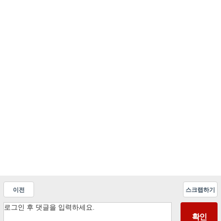
이전
스크랩하기