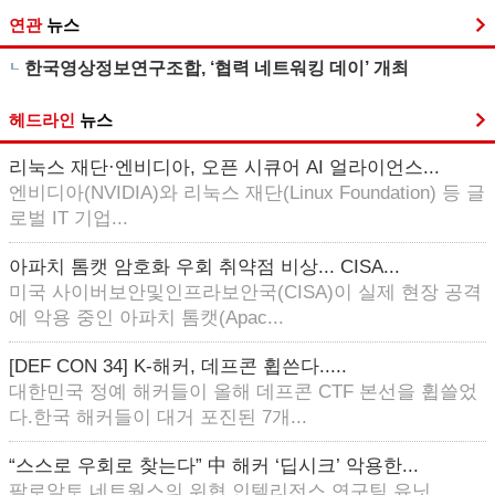
연관
뉴스
한국영상정보연구조합, ‘협력 네트워킹 데이’ 개최
헤드라인
뉴스
리눅스 재단·엔비디아, 오픈 시큐어 AI 얼라이언스...
엔비디아(NVIDIA)와 리눅스 재단(Linux Foundation) 등 글
로벌 IT 기업...
아파치 톰캣 암호화 우회 취약점 비상... CISA...
미국 사이버보안및인프라보안국(CISA)이 실제 현장 공격
에 악용 중인 아파치 톰캣(Apac...
[DEF CON 34] K-해커, 데프콘 휩쓴다.....
대한민국 정예 해커들이 올해 데프콘 CTF 본선을 휩쓸었
다.한국 해커들이 대거 포진된 7개...
“스스로 우회로 찾는다” 中 해커 ‘딥시크’ 악용한...
팔로알토 네트웍스의 위협 인텔리전스 연구팀 유닛