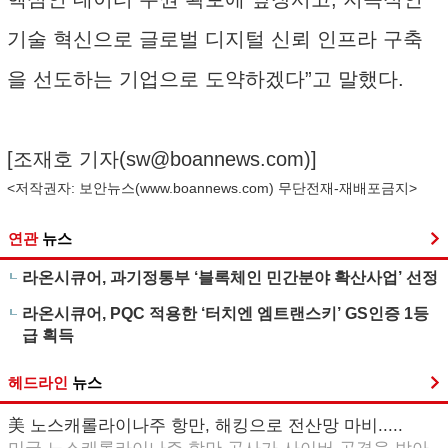
기술 혁신으로 글로벌 디지털 신뢰 인프라 구축
을 선도하는 기업으로 도약하겠다”고 말했다.
[조재호 기자(
sw@boannews.com
)]
<저작권자: 보안뉴스(
www.boannews.com
) 무단전재-재배포금지>
연관
뉴스
라온시큐어, 과기정통부 ‘블록체인 민간분야 확산사업’ 선정
라온시큐어, PQC 적용한 ‘터치엔 엠트랜스키’ GS인증 1등
급 획득
헤드라인
뉴스
美 노스캐롤라이나주 항만, 해킹으로 전산망 마비.....