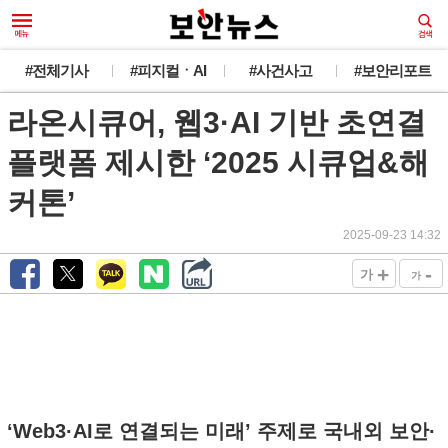
#전체기사
#피지컬ㆍAI
#사건사고
#보안리포트
라온시큐어, 웹3·AI 기반 초연결
플랫폼 제시한 ‘2025 시큐업&해
커톤’
2025-09-23 14:32
+
-
가
가
‘Web3·AI로 연결되는 미래’ 주제로 국내외 보안·