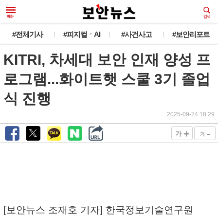
#전체기사
#피지컬ㆍAI
#사건사고
#보안리포트
KITRI, 차세대 보안 인재 양성 프
로그램...화이트햇 스쿨 3기 졸업
식 진행
2025-09-24 18:29
+
-
가
가
[보안뉴스 조재호 기자] 한국정보기술연구원