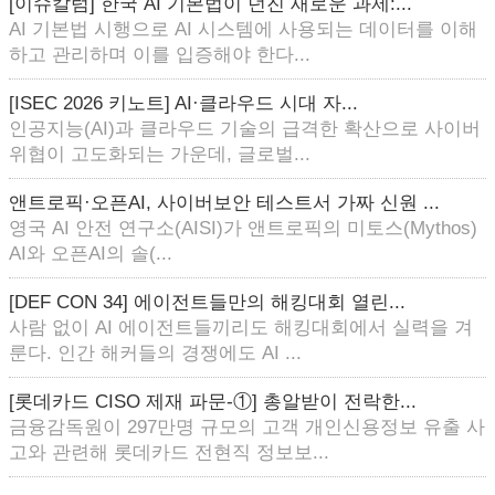
[이슈칼럼] 한국 AI 기본법이 던진 새로운 과제:...
AI 기본법 시행으로 AI 시스템에 사용되는 데이터를 이해
하고 관리하며 이를 입증해야 한다...
[ISEC 2026 키노트] AI·클라우드 시대 자...
인공지능(AI)과 클라우드 기술의 급격한 확산으로 사이버
위협이 고도화되는 가운데, 글로벌...
앤트로픽·오픈AI, 사이버보안 테스트서 가짜 신원 ...
영국 AI 안전 연구소(AISI)가 앤트로픽의 미토스(Mythos)
AI와 오픈AI의 솔(...
[DEF CON 34] 에이전트들만의 해킹대회 열린...
사람 없이 AI 에이전트들끼리도 해킹대회에서 실력을 겨
룬다. 인간 해커들의 경쟁에도 AI ...
[롯데카드 CISO 제재 파문-①] 총알받이 전락한...
금융감독원이 297만명 규모의 고객 개인신용정보 유출 사
고와 관련해 롯데카드 전현직 정보보...