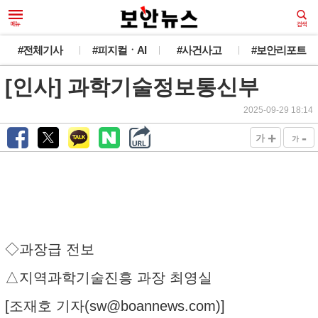
#전체기사
#피지컬ㆍAI
#사건사고
#보안리포트
[인사] 과학기술정보통신부
2025-09-29 18:14
+
-
가
가
◇과장급 전보
△지역과학기술진흥 과장 최영실
[조재호 기자(
sw@boannews.com
)]