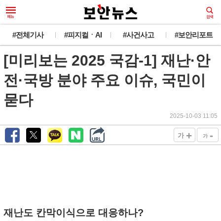
#전체기사
#피지컬ㆍAI
#사건사고
#보안리포트
[미리보는 2025 국감-1] 재난·안
전·국방 분야 주요 이슈, 국민이
묻다
2025-10-03 11:05
+
-
가
가
재난도 칸막이식으로 대응하나?