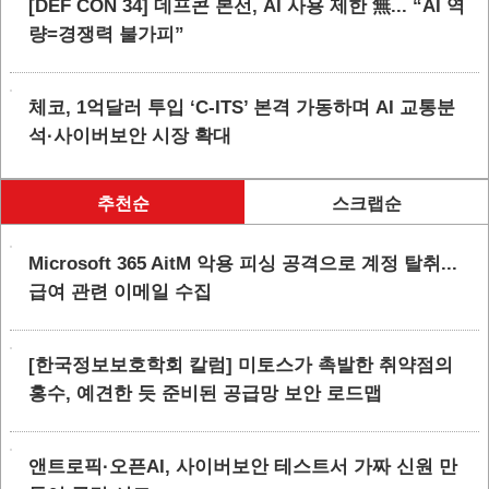
[DEF CON 34] 데프콘 본선, AI 사용 제한 無... “AI 역
량=경쟁력 불가피”
체코, 1억달러 투입 ‘C-ITS’ 본격 가동하며 AI 교통분
석·사이버보안 시장 확대
추천순
스크랩순
Microsoft 365 AitM 악용 피싱 공격으로 계정 탈취...
급여 관련 이메일 수집
[한국정보보호학회 칼럼] 미토스가 촉발한 취약점의
홍수, 예견한 듯 준비된 공급망 보안 로드맵
앤트로픽·오픈AI, 사이버보안 테스트서 가짜 신원 만