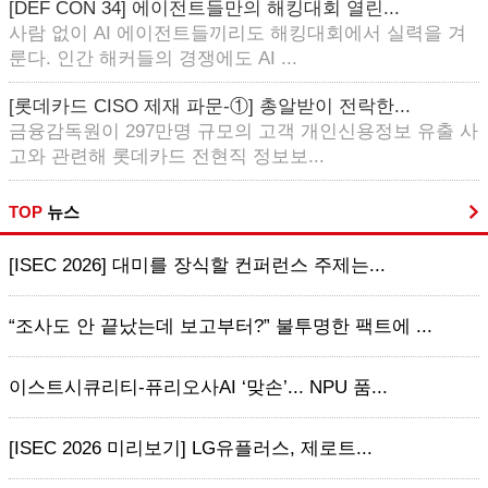
[DEF CON 34] 에이전트들만의 해킹대회 열린...
사람 없이 AI 에이전트들끼리도 해킹대회에서 실력을 겨
룬다. 인간 해커들의 경쟁에도 AI ...
[롯데카드 CISO 제재 파문-①] 총알받이 전락한...
금융감독원이 297만명 규모의 고객 개인신용정보 유출 사
고와 관련해 롯데카드 전현직 정보보...
TOP
뉴스
[ISEC 2026] 대미를 장식할 컨퍼런스 주제는...
“조사도 안 끝났는데 보고부터?” 불투명한 팩트에 ...
이스트시큐리티-퓨리오사AI ‘맞손’... NPU 품...
[ISEC 2026 미리보기] LG유플러스, 제로트...