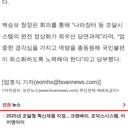
다.
백승보 청장은 회의를 통해 “나라장터 등 조달시
스템의 완전 정상화가 최우선 당면과제”라며, “엄
중한 경각심을 가지고 역량을 총동원해 국민불편
이 최소화하도록 노력해야 한다”라고 당부했다.
[엄호식 기자(
eomhs@boannews.com
)]
<저작권자: 보안뉴스(
www.boannews.com
) 무단전재-재배포금지>
연관
뉴스
2025년 조달청 혁신제품 지정... 크랜베리, 포딕스시스템, 아
이엔아이