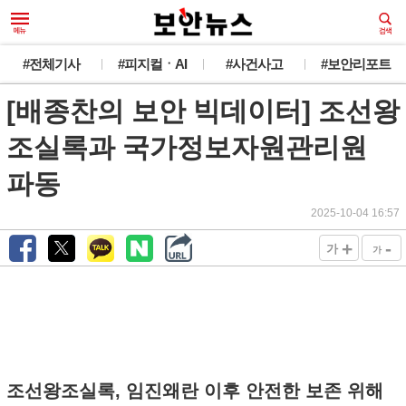
#전체기사
#피지컬ㆍAI
#사건사고
#보안리포트
[배종찬의 보안 빅데이터] 조선왕
조실록과 국가정보자원관리원
파동
2025-10-04 16:57
+
-
가
가
조선왕조실록, 임진왜란 이후 안전한 보존 위해