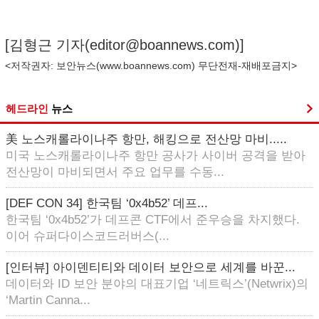
[김형근 기자(
editor@boannews.com
)]
<저작권자: 보안뉴스(
www.boannews.com
) 무단전재-재배포금지>
헤드라인
뉴스
美 노스캐롤라이나주 항만, 해킹으로 전산망 마비.....
미국 노스캐롤라이나주 항만 공사가 사이버 공격을 받아
전산망이 마비되면서 주요 업무를 수동...
[DEF CON 34] 한국팀 ‘0x4b52’ 데프...
한국팀 ‘0x4b52’가 데프콘 CTF에서 준우승을 차지했다.
이어 슈퍼다이스코드러버스(...
[인터뷰] 아이덴티티와 데이터 보안으로 세계를 바꾼...
데이터와 ID 보안 분야의 대표기업 ‘네트릭스’(Netwrix)의
‘Martin Canna...