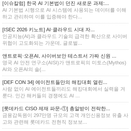
[이슈칼럼] 한국 AI 기본법이 던진 새로운 과제:...
AI 기본법 시행으로 AI 시스템에 사용되는 데이터를 이해
하고 관리하며 이를 입증해야 한다...
[ISEC 2026 키노트] AI·클라우드 시대 자...
인공지능(AI)과 클라우드 기술의 급격한 확산으로 사이버
위협이 고도화되는 가운데, 글로벌...
앤트로픽·오픈AI, 사이버보안 테스트서 가짜 신원 ...
영국 AI 안전 연구소(AISI)가 앤트로픽의 미토스(Mythos)
AI와 오픈AI의 솔(...
[DEF CON 34] 에이전트들만의 해킹대회 열린...
사람 없이 AI 에이전트들끼리도 해킹대회에서 실력을 겨
룬다. 인간 해커들의 경쟁에도 AI ...
[롯데카드 CISO 제재 파문-①] 총알받이 전락한...
금융감독원이 297만명 규모의 고객 개인신용정보 유출 사
고와 관련해 롯데카드 전현직 정보보...