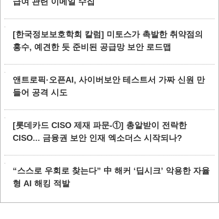
급여 관련 이메일 수집
[한국정보보호학회 칼럼] 미토스가 촉발한 취약점의
홍수, 예견한 듯 준비된 공급망 보안 로드맵
앤트로픽·오픈AI, 사이버보안 테스트서 가짜 신원 만
들어 공격 시도
[롯데카드 CISO 제재 파문-①] 총알받이 전락한
CISO... 금융권 보안 인재 엑소더스 시작되나?
“스스로 우회로 찾는다” 中 해커 ‘딥시크’ 악용한 자율
형 AI 해킹 적발