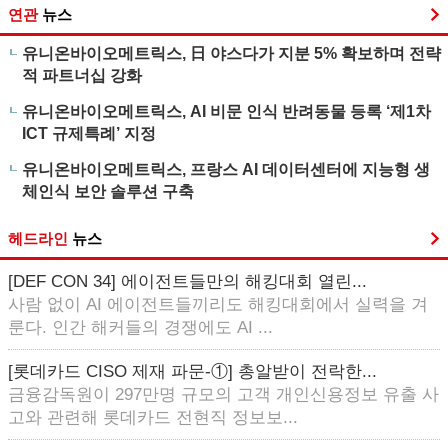
연관
뉴스
유니온바이오메트릭스, 日 야스다가 지분 5% 확보하며 전략
적 파트너십 강화
유니온바이오메트릭스, AI 비문 인식 반려동물 등록 ‘제1차
ICT 규제특례’ 지정
유니온바이오메트릭스, 프랑스 AI 데이터센터에 지능형 생
체인식 보안 솔루션 구축
헤드라인
뉴스
[DEF CON 34] 에이전트들만의 해킹대회 열린...
사람 없이 AI 에이전트들끼리도 해킹대회에서 실력을 겨
룬다. 인간 해커들의 경쟁에도 AI ...
[롯데카드 CISO 제재 파문-①] 총알받이 전락한...
금융감독원이 297만명 규모의 고객 개인신용정보 유출 사
고와 관련해 롯데카드 전현직 정보보...