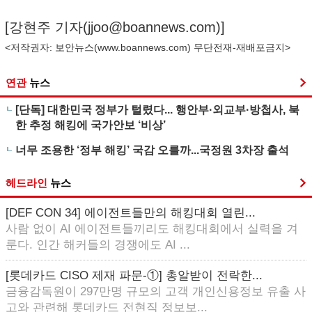
[강현주 기자(
jjoo@boannews.com
)]
<저작권자: 보안뉴스(
www.boannews.com
) 무단전재-재배포금지>
연관
뉴스
[단독] 대한민국 정부가 털렸다... 행안부·외교부·방첩사, 북
한 추정 해킹에 국가안보 ‘비상’
너무 조용한 ‘정부 해킹’ 국감 오를까...국정원 3차장 출석
헤드라인
뉴스
[DEF CON 34] 에이전트들만의 해킹대회 열린...
사람 없이 AI 에이전트들끼리도 해킹대회에서 실력을 겨
룬다. 인간 해커들의 경쟁에도 AI ...
[롯데카드 CISO 제재 파문-①] 총알받이 전락한...
금융감독원이 297만명 규모의 고객 개인신용정보 유출 사
고와 관련해 롯데카드 전현직 정보보...