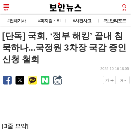
#전체기사
#피지컬ㆍAI
#사건사고
#보안리포트
[단독] 국회, ‘정부 해킹’ 끝내 침
묵하나...국정원 3차장 국감 증인
신청 철회
2025-10-16 18:05
+
-
가
가
[3줄 요약]