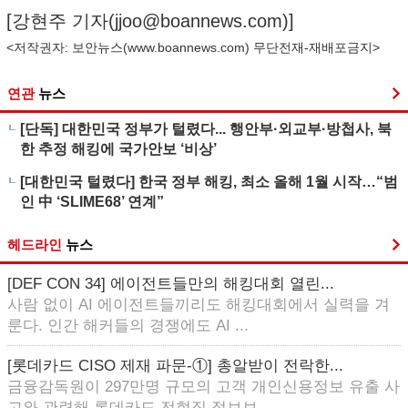
[강현주 기자(
jjoo@boannews.com
)]
<저작권자: 보안뉴스(
www.boannews.com
) 무단전재-재배포금지>
연관
뉴스
[단독] 대한민국 정부가 털렸다... 행안부·외교부·방첩사, 북
한 추정 해킹에 국가안보 ‘비상’
[대한민국 털렸다] 한국 정부 해킹, 최소 올해 1월 시작…“범
인 中 ‘SLIME68’ 연계”
헤드라인
뉴스
[DEF CON 34] 에이전트들만의 해킹대회 열린...
사람 없이 AI 에이전트들끼리도 해킹대회에서 실력을 겨
룬다. 인간 해커들의 경쟁에도 AI ...
[롯데카드 CISO 제재 파문-①] 총알받이 전락한...
금융감독원이 297만명 규모의 고객 개인신용정보 유출 사
고와 관련해 롯데카드 전현직 정보보...