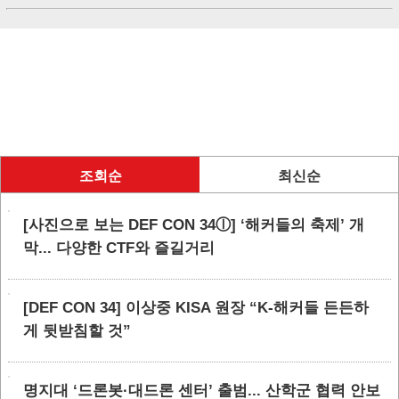
조회순
최신순
[사진으로 보는 DEF CON 34ⓛ] ‘해커들의 축제’ 개
막... 다양한 CTF와 즐길거리
[DEF CON 34] 이상중 KISA 원장 “K-해커들 든든하
게 뒷받침할 것”
명지대 ‘드론봇·대드론 센터’ 출범... 산학군 협력 안보