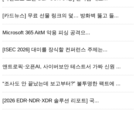
[카드뉴스] 무료 선물 링크의 덫… 방화벽 뚫고 들...
Microsoft 365 AitM 악용 피싱 공격으...
[ISEC 2026] 대미를 장식할 컨퍼런스 주제는...
앤트로픽·오픈AI, 사이버보안 테스트서 가짜 신원 ...
“조사도 안 끝났는데 보고부터?” 불투명한 팩트에 ...
[2026 EDR·NDR·XDR 솔루션 리포트] 국...