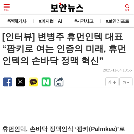
#전체기사
#피지컬ㆍAI
#사건사고
#보안리포트
[인터뷰] 변병주 휴먼인텍 대표
“팜키로 여는 인증의 미래, 휴먼
인텍의 손바닥 정맥 혁신”
2025-11-04 10:55
+
-
가
가
휴먼인텍, 손바닥 정맥인식 ‘팜키(Palmkee)’로