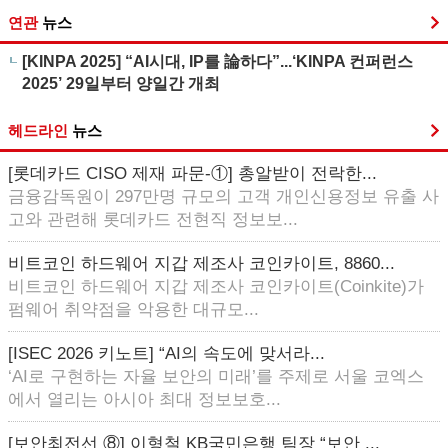
연관
뉴스
[KINPA 2025] “AI시대, IP를 論하다”...‘KINPA 컨퍼런스
2025’ 29일부터 양일간 개최
헤드라인
뉴스
[롯데카드 CISO 제재 파문-①] 총알받이 전락한...
금융감독원이 297만명 규모의 고객 개인신용정보 유출 사
고와 관련해 롯데카드 전현직 정보보...
비트코인 하드웨어 지갑 제조사 코인카이트, 8860...
비트코인 하드웨어 지갑 제조사 코인카이트(Coinkite)가
펌웨어 취약점을 악용한 대규모...
[ISEC 2026 키노트] “AI의 속도에 맞서라...
‘AI로 구현하는 자율 보안의 미래’를 주제로 서울 코엑스
에서 열리는 아시아 최대 정보보호...
[보안최전선 ⑧] 이형철 KB국민은행 팀장 “보안 ...