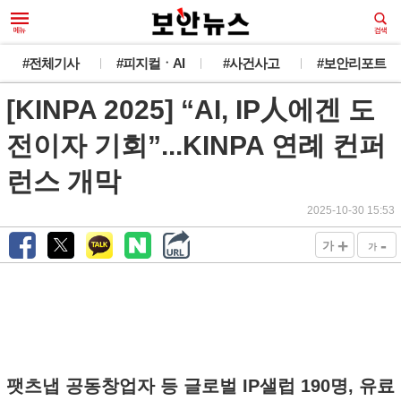
#전체기사
#피지컬ㆍAI
#사건사고
#보안리포트
[KINPA 2025] “AI, IP人에겐 도
전이자 기회”...KINPA 연례 컨퍼
런스 개막
2025-10-30 15:53
+
-
가
가
팻츠냅 공동창업자 등 글로벌 IP샐럽 190명, 유료