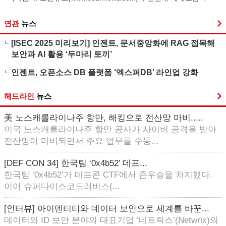
연관
뉴스
[ISEC 2025 미리보기] 인젠트, 문서중앙화에 RAG 접목해
보안과 AI 활용 ‘두마리 토끼’
인젠트, 오픈소스 DB 플랫폼 ‘엑스퍼DB’ 라인업 강화
헤드라인
뉴스
美 노스캐롤라이나주 항만, 해킹으로 전산망 마비.....
미국 노스캐롤라이나주 항만 공사가 사이버 공격을 받아
전산망이 마비되면서 주요 업무를 수동...
[DEF CON 34] 한국팀 ‘0x4b52’ 데프...
한국팀 ‘0x4b52’가 데프콘 CTF에서 준우승을 차지했다.
이어 슈퍼다이스코드러버스(...
[인터뷰] 아이덴티티와 데이터 보안으로 세계를 바꾼...
데이터와 ID 보안 분야의 대표기업 ‘네트릭스’(Netwrix)의