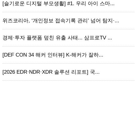
[슬기로운 디지털 부모생활] #1. 우리 아이 스마...
위즈코리아, ‘개인정보 접속기록 관리’ 넘어 탐지·...
경제·투자 플랫폼 덮친 유출 사태... 삼프로TV ...
[DEF CON 34 해커 인터뷰] K-해커가 잘하...
[2026 EDR·NDR·XDR 솔루션 리포트] 국...