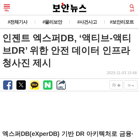
#전체기사
#물리보안
#사건사고
#보안리포트
인젠트 엑스퍼DB, ‘액티브-액티
브DR’ 위한 안전 데이터 인프라
청사진 제시
2025-11-03 15:48
+
-
가
가
엑스퍼DB(eXperDB) 기반 DR 아키텍처로 금융·