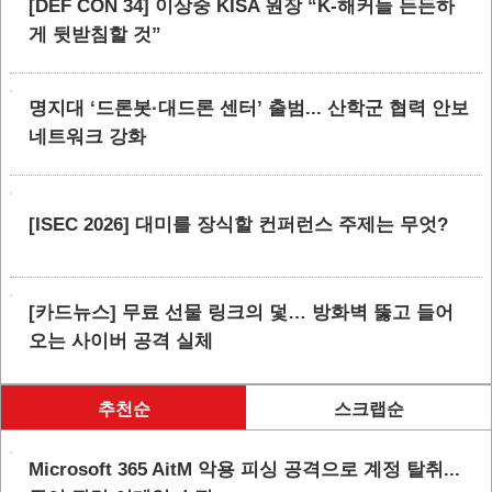
[DEF CON 34] 이상중 KISA 원장 “K-해커들 든든하
게 뒷받침할 것”
명지대 ‘드론봇·대드론 센터’ 출범... 산학군 협력 안보
네트워크 강화
[ISEC 2026] 대미를 장식할 컨퍼런스 주제는 무엇?
[카드뉴스] 무료 선물 링크의 덫… 방화벽 뚫고 들어
오는 사이버 공격 실체
추천순
스크랩순
Microsoft 365 AitM 악용 피싱 공격으로 계정 탈취...