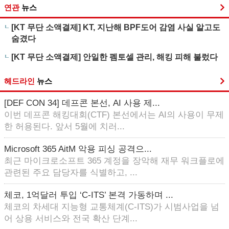
연관
뉴스
[KT 무단 소액결제] KT, 지난해 BPF도어 감염 사실 알고도
숨겼다
[KT 무단 소액결제] 안일한 펨토셀 관리, 해킹 피해 불렀다
헤드라인
뉴스
[DEF CON 34] 데프콘 본선, AI 사용 제...
이번 데프콘 해킹대회(CTF) 본선에서는 AI의 사용이 무제
한 허용된다. 앞서 5월에 치러...
Microsoft 365 AitM 악용 피싱 공격으...
최근 마이크로소프트 365 계정을 장악해 재무 워크플로에
관련된 주요 담당자를 식별하고, ...
체코, 1억달러 투입 ‘C-ITS’ 본격 가동하며 ...
체코의 차세대 지능형 교통체계(C-ITS)가 시범사업을 넘
어 상용 서비스와 전국 확산 단계...