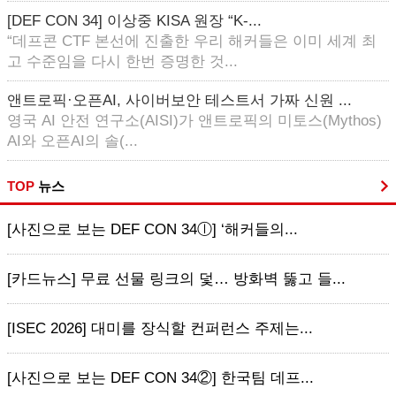
[DEF CON 34] 이상중 KISA 원장 “K-...
“데프콘 CTF 본선에 진출한 우리 해커들은 이미 세계 최
고 수준임을 다시 한번 증명한 것...
앤트로픽·오픈AI, 사이버보안 테스트서 가짜 신원 ...
영국 AI 안전 연구소(AISI)가 앤트로픽의 미토스(Mythos)
AI와 오픈AI의 솔(...
TOP
뉴스
[사진으로 보는 DEF CON 34ⓛ] ‘해커들의...
[카드뉴스] 무료 선물 링크의 덫… 방화벽 뚫고 들...
[ISEC 2026] 대미를 장식할 컨퍼런스 주제는...
[사진으로 보는 DEF CON 34②] 한국팀 데프...