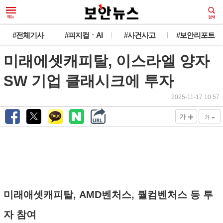
#전체기사
#피지컬ㆍAI
#사건사고
#보안리포트
미래에셋캐피탈, 이스라엘 양자
SW 기업 클래시크에 투자
2025-11-17 10:57
+
-
가
가
미래애셋캐피탈, AMD벤처스, 퀄컴벤처스 등 투
자 참여