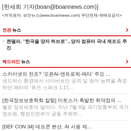
[한세희 기자(
boan@boannews.com
)]
<저작권자: 보안뉴스(
www.boannews.com
) 무단전재-재배포금지>
연관
뉴스
콴델라, “한국을 양자 허브로”...양자 컴퓨터 국내 제조도 추
진
헤드라인
뉴스
스카이넷의 전조? ‘오픈AI-앤트로픽-메타’ 주요 ...
샌드박스 환경에서 사이버보안 공격 및 방어 능력을 측정
하던 메타의 ‘뮤즈 스파크 1.1’(...
[한국정보보호학회 칼럼] 미토스가 촉발한 취약점의 ...
월은 정보보호의 달이다. 지난 7월 8일 과기정통부와 국가
정보원, 행정안전부가 공동 주최하...
[DEF CON 34] 데프콘 본선, AI 사용 제...