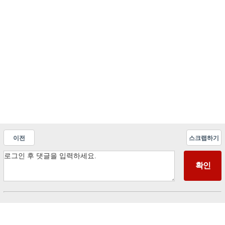
이전
스크랩하기