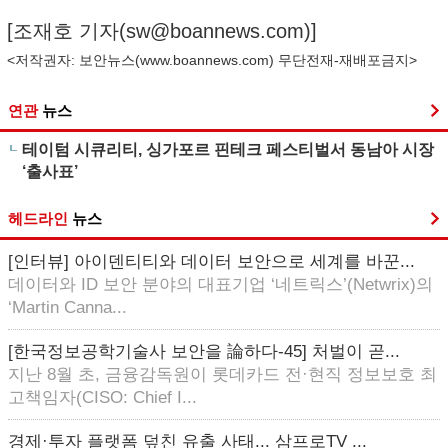
[조재호 기자(
sw@boannews.com
)]
<저작권자: 보안뉴스(
www.boannews.com
) 무단전재-재배포금지>
연관
뉴스
테이텀 시큐리티, 싱가포르 핀테크 페스티벌서 동남아 시장
‘출사표’
헤드라인
뉴스
[인터뷰] 아이덴티티와 데이터 보안으로 세계를 바꾼...
데이터와 ID 보안 분야의 대표기업 ‘네트릭스’(Netwrix)의
‘Martin Canna...
[한국정보공학기술사 보안을 論하다-45] 처벌이 곧...
지난 8월 초, 금융감독원이 롯데카드 전·현직 정보보호 최
고책임자(CISO: Chief I...
경제·투자 플랫폼 덮친 유출 사태... 삼프로TV ...