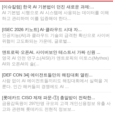
[이슈칼럼] 한국 AI 기본법이 던진 새로운 과제:...
AI 기본법 시행으로 AI 시스템에 사용되는 데이터를 이해
하고 관리하며 이를 입증해야 한다...
[ISEC 2026 키노트] AI·클라우드 시대 자...
인공지능(AI)과 클라우드 기술의 급격한 확산으로 사이버
위협이 고도화되는 가운데, 글로벌...
앤트로픽·오픈AI, 사이버보안 테스트서 가짜 신원 ...
영국 AI 안전 연구소(AISI)가 앤트로픽의 미토스(Mythos)
AI와 오픈AI의 솔(...
[DEF CON 34] 에이전트들만의 해킹대회 열린...
사람 없이 AI 에이전트들끼리도 해킹대회에서 실력을 겨
룬다. 인간 해커들의 경쟁에도 AI ...
[롯데카드 CISO 제재 파문-①] 총알받이 전락한...
금융감독원이 297만명 규모의 고객 개인신용정보 유출 사
고와 관련해 롯데카드 전현직 정보보...