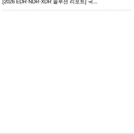
[2026 EDR·NDR·XDR 솔루션 리포트] 국...