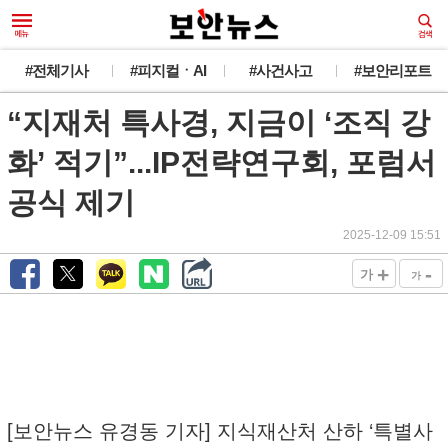
#전체기사
#피지컬ㆍAI
#사건사고
#보안리포트
“지재처 특사경, 지금이 ‘조직 강
화’ 적기”...IP전략연구회, 포럼서
공식 제기
2025-12-09 15:51
+
-
가
가
[보안뉴스 유경동 기자] 지식재산처 산하 ‘특별사