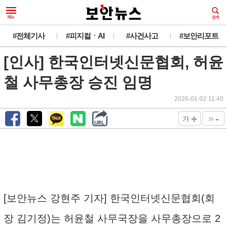
#전체기사
#피지컬ㆍAI
#사건사고
#보안리포트
[인사] 한국인터넷신문협회, 허윤
철 사무총장 승진 임명
2026-01-02 11:40
+
-
가
가
[보안뉴스 강현주 기자] 한국인터넷신문협회(회
장 김기정)는 허윤철 사무국장을 사무총장으로 2